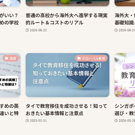
がいい？
普通の高校から海外大へ進学する現実
海外大・帰
めの学校
的ルート＆コストのリアル
基礎知識
2026-06-23
2026-06-2
英語
グローバル教育
すめの英
タイで教育移住を成功させる！知って
シンガポ
T違いと特
おきたい基本情報と注意点
選び・教
2025-01-31
2026-05-2