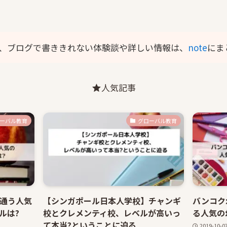
、ブログで書ききれない体験談や詳しい情報は、
note
にま
人気記事
ーバル教育
グローバル教育
通う人気
【シンガポール日本人学校】チャンギ
バンコク
ルは?
校とクレメンティ校、レベルが高いっ
る人気の
て本当?ということに迫る
2019-10-0