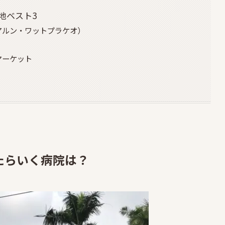
地ベスト3
アルン・ワットプラケオ）
マーケット
たらいく病院は？