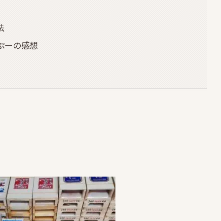
法
んぷーの感想