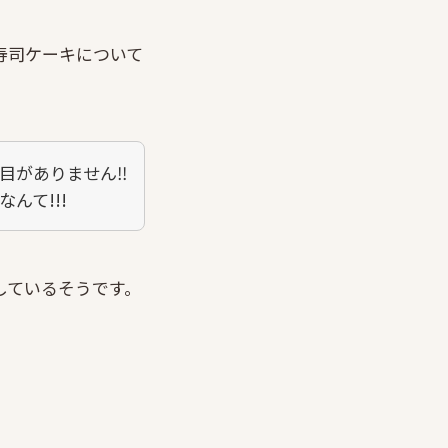
CHIの寿司ケーキについて
目がありません‼
んて!!!
止しているそうです。