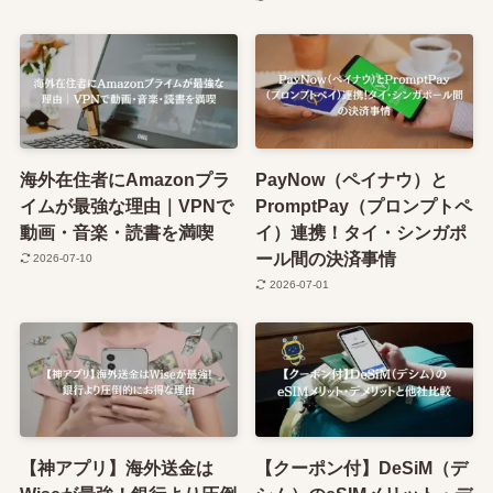
海外在住者にAmazonプラ
PayNow（ペイナウ）と
イムが最強な理由｜VPNで
PromptPay（プロンプトペ
動画・音楽・読書を満喫
イ）連携！タイ・シンガポ
ール間の決済事情
2026-07-10
2026-07-01
【神アプリ】海外送金は
【クーポン付】DeSiM（デ