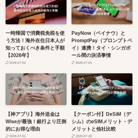
一時帰国で消費税免税を使
PayNow（ペイナウ）と
う方法！海外在住日本人が
PromptPay（プロンプトペ
知っておくべき条件と手順
イ）連携！タイ・シンガポ
【2026年】
ール間の決済事情
2026-07-02
2026-07-01
【神アプリ】海外送金は
【クーポン付】DeSiM（デ
Wiseが最強！銀行より圧倒
シム）のeSIMメリット・デ
的にお得な理由
メリットと他社比較
2026-07-01
2026-07-30