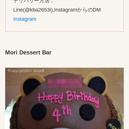
デリバリー方法：
Line(@kba2653i),InstagramからのDM
Instagram
Mori Dessert Bar